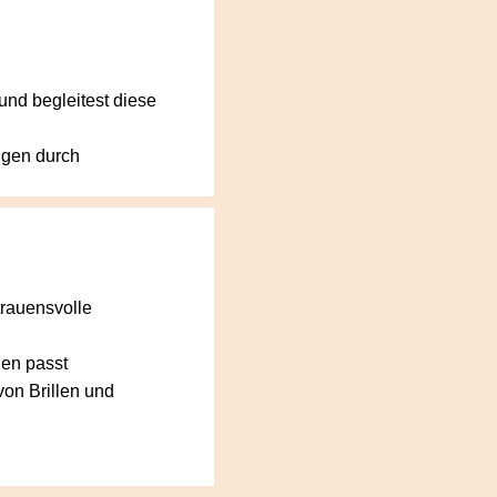
und begleitest diese
ngen durch
trauensvolle
den passt
von Brillen und